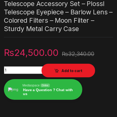
Telescope Accessory Set – Plossl
Telescope Eyepiece – Barlow Lens –
Colored Filters – Moon Filter –
Sturdy Metal Carry Case
₨
24,500.00
₨
32,340.00
Celestron – 1.25” Eyepiece and Filter Accessory Kit – 14 Piec
Add to cart
Mediaspace
Online
Have a Question ? Chat with
us
Alternative: