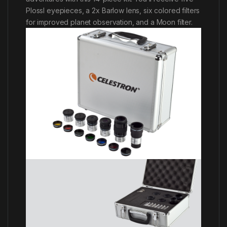
Plossl eyepieces, a 2x Barlow lens, six colored filters
for improved planet observation, and a Moon filter.