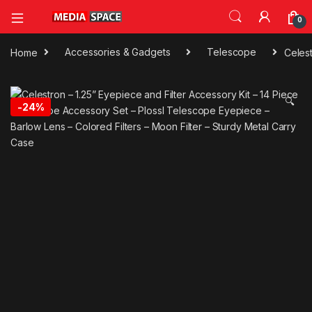
0
Home
Accessories & Gadgets
Telescope
Celest
🔍
-
24%