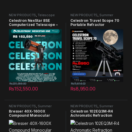
NEW PRODUCTS
,
Telescope
NEW PRODUCTS
,
Summer
Sales 2025
,
Telescope
Celestron NexStar 8SE
Celestron Travel Scope 70
Computerized Telescope –
Portable Refractor
8-Inch Schmidt-Cassegrain
Telescope – 70mm/400mm
Optical Tube – Fully
Aperture, Fully-Coated
Automated GoTo Mount with
Glass Optics – Includes
SkyAlign – Ideal for
Tripod, Backpack &
Beginners and Advanced
Software – Ideal for
Users – 40,000+ Object
Beginners & Travel
Database
₨
201,366.00
₨
11,614.00
₨
152,550.00
₨
8,950.00
NEW PRODUCTS
,
Summer
NEW PRODUCTS
,
Summer
Sales 2025
,
Telescope
Sales 2025
,
Telescope
Bresser 40X-1600X
Celestron 102EQ3M-R4
Compound Monocular
Achromatic Refraction
Microscope with
Telescope High definition
Mechanical Stage and LED
large aperture professional
Illumination
star viewing deep space